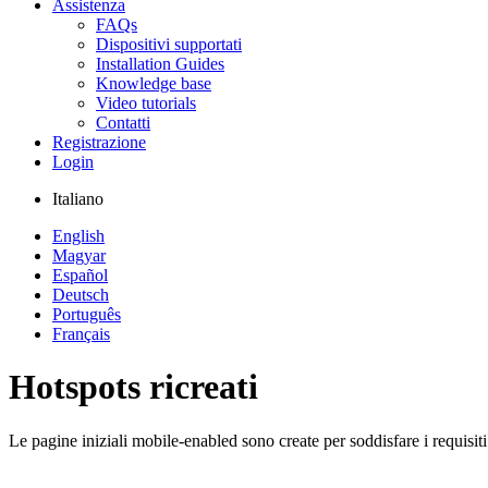
Assistenza
FAQs
Dispositivi supportati
Installation Guides
Knowledge base
Video tutorials
Contatti
Registrazione
Login
Italiano
English
Magyar
Español
Deutsch
Português
Français
Hotspots ricreati
Le pagine iniziali mobile-enabled sono create per soddisfare i requisit