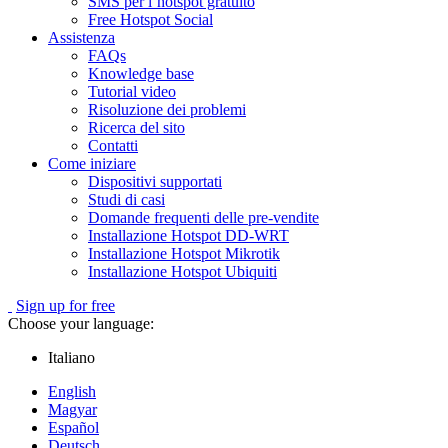
SMS per l’hotspot gratuito
Free Hotspot Social
Assistenza
FAQs
Knowledge base
Tutorial video
Risoluzione dei problemi
Ricerca del sito
Contatti
Come iniziare
Dispositivi supportati
Studi di casi
Domande frequenti delle pre-vendite
Installazione Hotspot DD-WRT
Installazione Hotspot Mikrotik
Installazione Hotspot Ubiquiti
Sign up for free
Choose your language:
Italiano
English
Magyar
Español
Deutsch